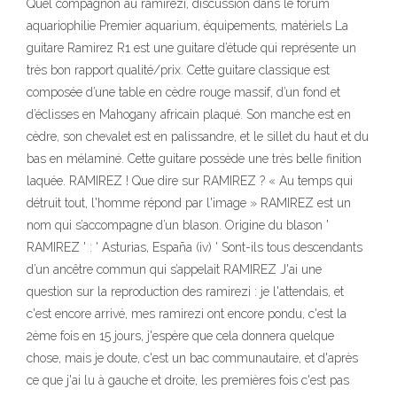
Quel compagnon au ramirezi, discussion dans le forum
aquariophilie Premier aquarium, équipements, matériels La
guitare Ramirez R1 est une guitare d’étude qui représente un
très bon rapport qualité/prix. Cette guitare classique est
composée d’une table en cèdre rouge massif, d’un fond et
d’éclisses en Mahogany africain plaqué. Son manche est en
cèdre, son chevalet est en palissandre, et le sillet du haut et du
bas en mélaminé. Cette guitare possède une très belle finition
laquée. RAMIREZ ! Que dire sur RAMIREZ ? « Au temps qui
détruit tout, l'homme répond par l'image » RAMIREZ est un
nom qui s’accompagne d’un blason. Origine du blason '
RAMIREZ ' : ' Asturias, España (iv) ' Sont-ils tous descendants
d’un ancêtre commun qui s’appelait RAMIREZ J'ai une
question sur la reproduction des ramirezi : je l'attendais, et
c'est encore arrivé, mes ramirezi ont encore pondu, c'est la
2ème fois en 15 jours, j'espère que cela donnera quelque
chose, mais je doute, c'est un bac communautaire, et d'après
ce que j'ai lu à gauche et droite, les premières fois c'est pas